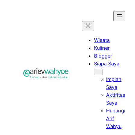
Skip
to
content
Wisata
Kuliner
Blogger
Siapa Saya
Impian
Saya
Aktifitas
Saya
Hubungi
Arif
Wahyu