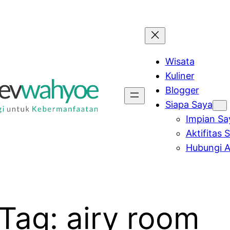
Wisata
Kuliner
Blogger
Siapa Saya
Impian Sa
Aktifitas 
Hubungi A
Tag:
airy room