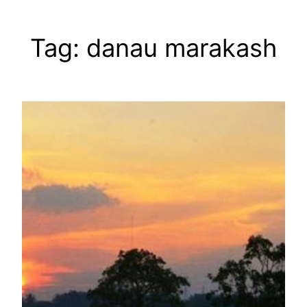
Tag:
danau marakash