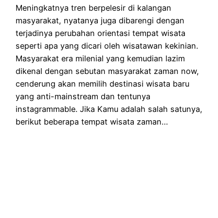
Meningkatnya tren berpelesir di kalangan
masyarakat, nyatanya juga dibarengi dengan
terjadinya perubahan orientasi tempat wisata
seperti apa yang dicari oleh wisatawan kekinian.
Masyarakat era milenial yang kemudian lazim
dikenal dengan sebutan masyarakat zaman now,
cenderung akan memilih destinasi wisata baru
yang anti-mainstream dan tentunya
instagrammable. Jika Kamu adalah salah satunya,
berikut beberapa tempat wisata zaman…
June 6, 2018
Sebaik-baiknya Manusia adalah yang paling
bermanfaat.