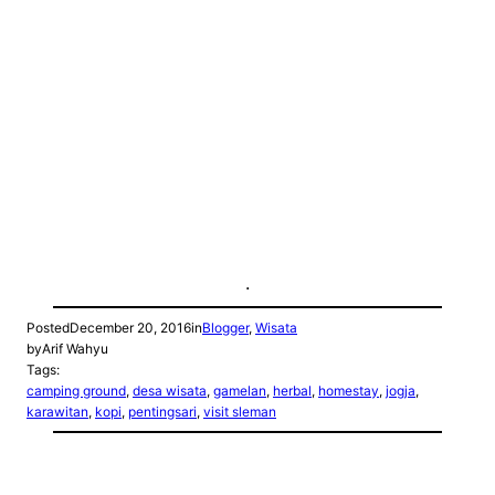
.
Posted
December 20, 2016
in
Blogger
, 
Wisata
by
Arif Wahyu
Tags:
camping ground
, 
desa wisata
, 
gamelan
, 
herbal
, 
homestay
, 
jogja
, 
karawitan
, 
kopi
, 
pentingsari
, 
visit sleman